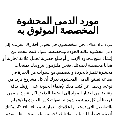
مورد الدمى المحشوة
المخصصة الموثوق به
في PlushLab، نحن متخصصون في تحويل أفكارك الفريدة إلى
دمى محشوة عالية الجودة ومخصصة. سواء كنت تبحث عن
إنشاء منتج محدود الإصدار أو سلع حصرية تحمل علامة تجارية أو
هدايا مخصصة لعملائك، فنحن ملتزمون بتزويدك بمنتجات
محشوة تتميز بالجودة والتصميم. مع سنوات من الخبرة في
صناعة تصنيع الدمى المحشوة، ندرك أن كل مشروع فريد من
نوعه، ونعمل عن كثب معك لإضفاء الحيوية على رؤيتك بدقة
وعناية. من اختيار المواد إلى الضبط الدقيق لكل غرزة، يضمن
فريقنا أن كل دمية محشوة نصنعها تعكس الجودة والاهتمام
بالتفاصيل التي تستحقها علامتك التجارية. مع PlushLab، يمكنك
أن تثق في أننا لن نلبي توقعاتك فحسب، بل سنتجاوزها، ونقدم