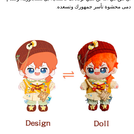
دمى محشوة تأسر جمهورك وتسعده.