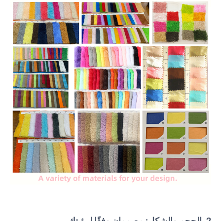
2. الحجم والشكل: مصممان وفقًا لرؤيتك