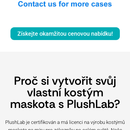
Získejte okamžitou cenovou nabídku!
Proč si vytvořit svůj
vlastní kostým
maskota s PlushLab?
PlushLab je certifikován a má licenci na výrobu kostýmů
maskota na míru pro zákazníky po celém světě. Naše