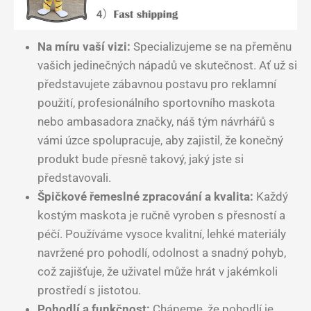
Na míru vaší vizi:
Specializujeme se na přeměnu
vašich jedinečných nápadů ve skutečnost. Ať už si
představujete zábavnou postavu pro reklamní
použití, profesionálního sportovního maskota
nebo ambasadora značky, náš tým návrhářů s
vámi úzce spolupracuje, aby zajistil, že konečný
produkt bude přesně takový, jaký jste si
představovali.
Špičkové řemeslné zpracování a kvalita:
Každý
kostým maskota je ručně vyroben s přesností a
péčí. Používáme vysoce kvalitní, lehké materiály
navržené pro pohodlí, odolnost a snadný pohyb,
což zajišťuje, že uživatel může hrát v jakémkoli
prostředí s jistotou.
Pohodlí a funkčnost:
Chápeme, že pohodlí je