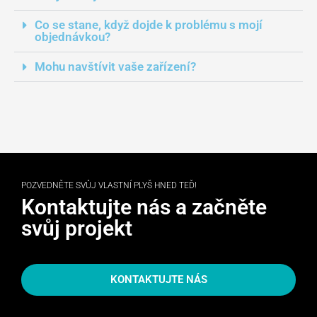
Co se stane, když dojde k problému s mojí
objednávkou?
Mohu navštívit vaše zařízení?
POZVEDNĚTE SVŮJ VLASTNÍ PLYŠ HNED TEĎ!
Kontaktujte nás a začněte
svůj projekt
KONTAKTUJTE NÁS