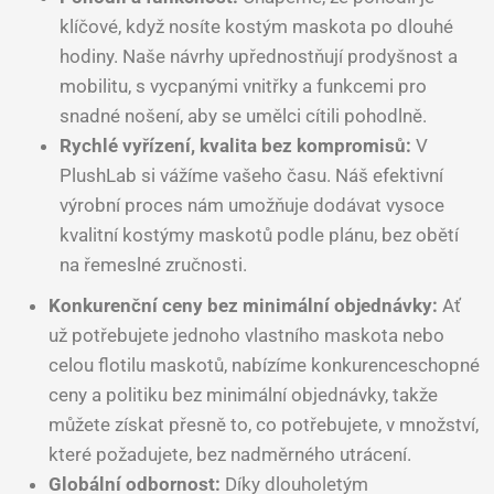
klíčové, když nosíte kostým maskota po dlouhé
hodiny. Naše návrhy upřednostňují prodyšnost a
mobilitu, s vycpanými vnitřky a funkcemi pro
snadné nošení, aby se umělci cítili pohodlně.
Rychlé vyřízení, kvalita bez kompromisů:
V
PlushLab si vážíme vašeho času. Náš efektivní
výrobní proces nám umožňuje dodávat vysoce
kvalitní kostýmy maskotů podle plánu, bez obětí
na řemeslné zručnosti.
Konkurenční ceny bez minimální objednávky:
Ať
už potřebujete jednoho vlastního maskota nebo
celou flotilu maskotů, nabízíme konkurenceschopné
ceny a politiku bez minimální objednávky, takže
můžete získat přesně to, co potřebujete, v množství,
které požadujete, bez nadměrného utrácení.
Globální odbornost:
Díky dlouholetým