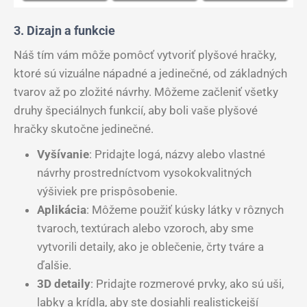
3. Dizajn a funkcie
Náš tím vám môže pomôcť vytvoriť plyšové hračky,
ktoré sú vizuálne nápadné a jedinečné, od základných
tvarov až po zložité návrhy. Môžeme začleniť všetky
druhy špeciálnych funkcií, aby boli vaše plyšové
hračky skutočne jedinečné.
Vyšívanie
: Pridajte logá, názvy alebo vlastné
návrhy prostredníctvom vysokokvalitných
výšiviek pre prispôsobenie.
Aplikácia
: Môžeme použiť kúsky látky v rôznych
tvaroch, textúrach alebo vzoroch, aby sme
vytvorili detaily, ako je oblečenie, črty tváre a
ďalšie.
3D detaily
: Pridajte rozmerové prvky, ako sú uši,
labky a krídla, aby ste dosiahli realistickejší