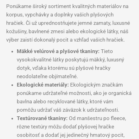
Ponúkame široký sortiment kvalitných materiálov na
korpus, vypchávky a doplnky vašich plyšových
hračiek. Či už uprednostňujete jemné zamaty, luxusné
kožušiny, bavlnené zmesi alebo ekologické látky, náš
výber zaistí dokonalý pocit a vzhľad vašich hračiek.
Mäkké velúrové a plyšové tkaniny:
Tieto
vysokokvalitné látky poskytujú mäkký, luxusný
dotyk, vďaka ktorému sú plyšové hračky
neodolateľne objímateľné.
Ekologické materiály:
Ekologickým značkám
ponúkame udržateľné možnosti, ako je organická
bavlna alebo recyklované látky, ktoré vám
pomôžu udržať váš záväzok k udržateľnosti.
Textúrované tkaniny:
Od manšestru po fleece,
rôzne textúry môžu dodať plyšovej hračke
osobitosť a dodať jej jedinečný hmatový pocit,