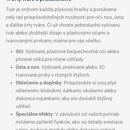
Tvár je srdcom každej plyšovej hračky a ponúkame
celý rad prispôsobiteľných možností pre oči, nos, ústa
a ďalšie črty tváre. Či už chcete jednoduchú vyšívanú
tvár alebo zložitejší dizajn s plastovými očami a
tvarovanými prvkami, máme pre vás všetko.
Oči
: Vyšívané, plastové bezpečnostné oči alebo
plstené očká pre rôzne vzhľady.
Ústa a nos
: Vyšívané, prešívané alebo 3D
tvarované prvky v rôznych štýloch.
Oblečenie a doplnky
: Prispôsobte si svoj plyš
oblečením, klobúkmi, šatkami, okuliarmi alebo
dokonca topánkami, aby ste dosiahli štýlový
vzhľad.
Špeciálne efekty
: V závislosti od vašich potrieb
môžeme začleniť funkcie, ako sú detaily svietiace
v tme, zvukové moduly alebo dokonca voňavé