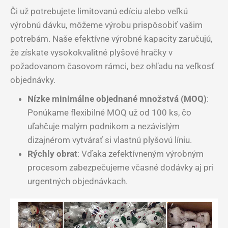
Či už potrebujete limitovanú edíciu alebo veľkú
výrobnú dávku, môžeme výrobu prispôsobiť vašim
potrebám. Naše efektívne výrobné kapacity zaručujú,
že získate vysokokvalitné plyšové hračky v
požadovanom časovom rámci, bez ohľadu na veľkosť
objednávky.
Nízke minimálne objednané množstvá (MOQ)
:
Ponúkame flexibilné MOQ už od 100 ks, čo
uľahčuje malým podnikom a nezávislým
dizajnérom vytvárať si vlastnú plyšovú líniu.
Rýchly obrat
: Vďaka zefektívneným výrobným
procesom zabezpečujeme včasné dodávky aj pri
urgentných objednávkach.