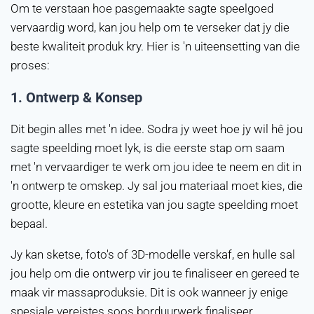
Om te verstaan hoe pasgemaakte sagte speelgoed
vervaardig word, kan jou help om te verseker dat jy die
beste kwaliteit produk kry. Hier is 'n uiteensetting van die
proses:
1.
Ontwerp & Konsep
Dit begin alles met 'n idee. Sodra jy weet hoe jy wil hê jou
sagte speelding moet lyk, is die eerste stap om saam
met 'n vervaardiger te werk om jou idee te neem en dit in
'n ontwerp te omskep. Jy sal jou materiaal moet kies, die
grootte, kleure en estetika van jou sagte speelding moet
bepaal.
Jy kan sketse, foto's of 3D-modelle verskaf, en hulle sal
jou help om die ontwerp vir jou te finaliseer en gereed te
maak vir massaproduksie. Dit is ook wanneer jy enige
spesiale vereistes soos borduurwerk finaliseer.