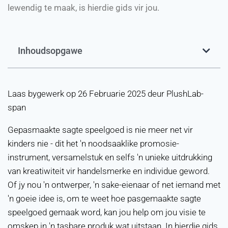
lewendig te maak, is hierdie gids vir jou.
Inhoudsopgawe
Laas bygewerk op 26 Februarie 2025 deur PlushLab-
span
Gepasmaakte sagte speelgoed is nie meer net vir
kinders nie - dit het 'n noodsaaklike promosie-
instrument, versamelstuk en selfs 'n unieke uitdrukking
van kreatiwiteit vir handelsmerke en individue geword.
Of jy nou 'n ontwerper, 'n sake-eienaar of net iemand met
'n goeie idee is, om te weet hoe pasgemaakte sagte
speelgoed gemaak word, kan jou help om jou visie te
omskep in 'n tasbare produk wat uitstaan. In hierdie gids