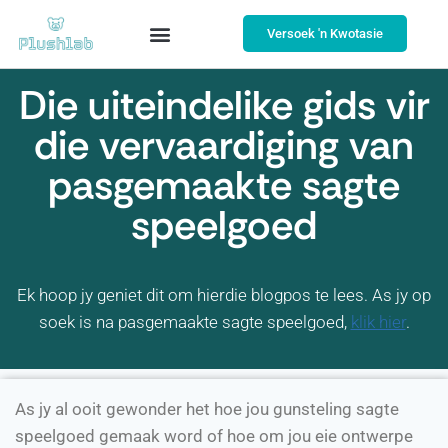
Versoek 'n Kwotasie
Die uiteindelike gids vir
die vervaardiging van
pasgemaakte sagte
speelgoed
Ek hoop jy geniet dit om hierdie blogpos te lees. As jy op
soek is na pasgemaakte sagte speelgoed,
klik hier
.
As jy al ooit gewonder het hoe jou gunsteling sagte
speelgoed gemaak word of hoe om jou eie ontwerpe