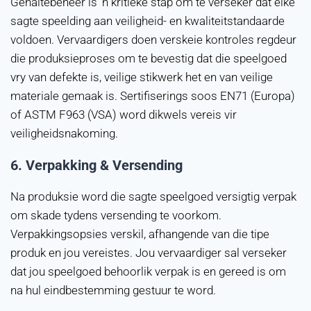
Gehaltebeheer is 'n kritieke stap om te verseker dat elke
sagte speelding aan veiligheid- en kwaliteitstandaarde
voldoen. Vervaardigers doen verskeie kontroles regdeur
die produksieproses om te bevestig dat die speelgoed
vry van defekte is, veilige stikwerk het en van veilige
materiale gemaak is. Sertifiserings soos EN71 (Europa)
of ASTM F963 (VSA) word dikwels vereis vir
veiligheidsnakoming.
6.
Verpakking & Versending
Na produksie word die sagte speelgoed versigtig verpak
om skade tydens versending te voorkom.
Verpakkingsopsies verskil, afhangende van die tipe
produk en jou vereistes. Jou vervaardiger sal verseker
dat jou speelgoed behoorlik verpak is en gereed is om
na hul eindbestemming gestuur te word.