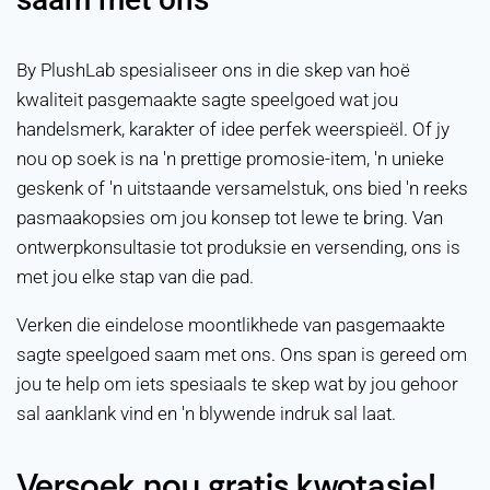
By PlushLab spesialiseer ons in die skep van hoë
kwaliteit pasgemaakte sagte speelgoed wat jou
handelsmerk, karakter of idee perfek weerspieël. Of jy
nou op soek is na 'n prettige promosie-item, 'n unieke
geskenk of 'n uitstaande versamelstuk, ons bied 'n reeks
pasmaakopsies om jou konsep tot lewe te bring. Van
ontwerpkonsultasie tot produksie en versending, ons is
met jou elke stap van die pad.
Verken die eindelose moontlikhede van pasgemaakte
sagte speelgoed saam met ons. Ons span is gereed om
jou te help om iets spesiaals te skep wat by jou gehoor
sal aanklank vind en 'n blywende indruk sal laat.
Versoek nou gratis kwotasie!