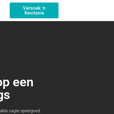
Versoek 'n
Kwotasie
op een
gs
aakte sagte speelgoed.