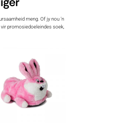
iger
uursaamheid meng. Of jy nou 'n
 vir promosiedoeleindes soek,