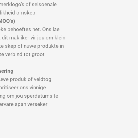
merklogo's of seisoenale
klikheid omskep.
MOQ's)
eke behoeftes het. Ons lae
it makliker vir jou om klein
te skep of nuwe produkte in
te verbind tot groot
wering
uwe produk of veldtog
ritiseer ons vinnige
ing om jou sperdatums te
ervare span verseker