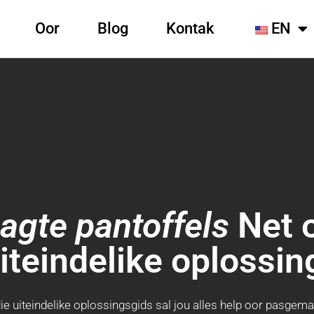
Oor
Blog
Kontak
EN
gte pantoffels
Net 
uiteindelike oplossin
e uiteindelike oplossingsgids sal jou alles help oor pasgem