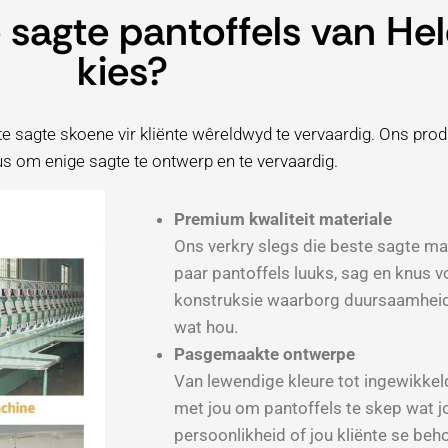
agte pantoffels van Hel
kies?
e sagte skoene vir kliënte wêreldwyd te vervaardig. Ons prod
us om enige sagte te ontwerp en te vervaardig.
Premium kwaliteit materiale
Ons verkry slegs die beste sagte mat
paar pantoffels luuks, sag en knus v
konstruksie waarborg duursaamheid 
wat hou.
Pasgemaakte ontwerpe
Van lewendige kleure tot ingewikke
met jou om pantoffels te skep wat 
persoonlikheid of jou kliënte se beho