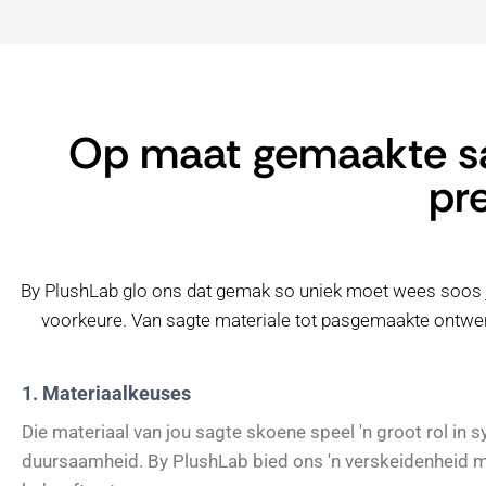
Op maat gemaakte sa
pr
By PlushLab glo ons dat gemak so uniek moet wees soos j
voorkeure. Van sagte materiale tot pasgemaakte ontwerpe
1. Materiaalkeuses
Die materiaal van jou sagte skoene speel 'n groot rol in 
duursaamheid. By PlushLab bied ons 'n verskeidenheid 