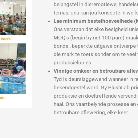
belangstel in dieremotiewe, handels
temas, ons kan jou konsepte in wer
Lae minimum bestelhoeveelhede (
Ons verstaan dat elke besigheid uni
MOQ's (begin by net 100 pare) maak d
bondel, beperkte uitgawe ontwerpe 
die mark te toets sonder om te veel 
produksielopies.
Vinnige omkeer en betroubare afle
Tyd is deurslaggewend wanneer 'n n
bekendgestel word. By PlushLab prio
produksie en doeltreffende versend
haal. Ons vaartbelynde prosesse en 
betroubare aflewering, elke keer.