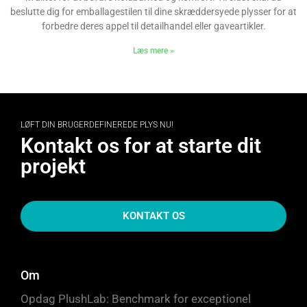
beslutte dig for emballagestilen til dine skræddersyede plysser for at
forbedre deres appel til detailhandel eller gaveartikler.
Læs mere »
LØFT DIN BRUGERDEFINEREDE PLYS NU!
Kontakt os for at starte dit
projekt
KONTAKT OS
Om
Opdag PlushLab: Benchmark for exceptionel