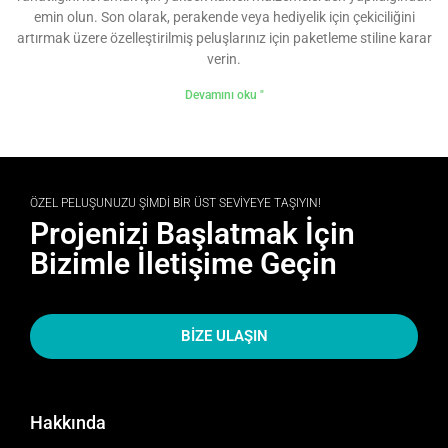
emin olun. Son olarak, perakende veya hediyelik için çekiciliğini
artırmak üzere özelleştirilmiş peluşlarınız için paketleme stiline karar
verin.
Devamını oku "
ÖZEL PELUŞUNUZU ŞIMDI BIR ÜST SEVIYEYE TAŞIYIN!
Projenizi Başlatmak İçin
Bizimle İletişime Geçin
BIZE ULAŞIN
Hakkında