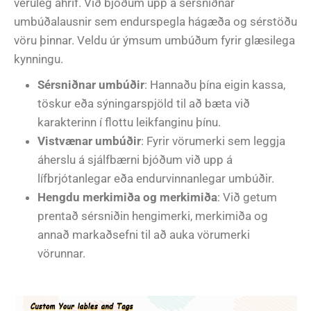
veruleg áhrif. Við bjóðum upp á sérsniðnar
umbúðalausnir sem endurspegla hágæða og sérstöðu
vöru þinnar. Veldu úr ýmsum umbúðum fyrir glæsilega
kynningu.
Sérsniðnar umbúðir
: Hannaðu þína eigin kassa,
töskur eða sýningarspjöld til að bæta við
karakterinn í flottu leikfanginu þínu.
Vistvænar umbúðir
: Fyrir vörumerki sem leggja
áherslu á sjálfbærni bjóðum við upp á
lífbrjótanlegar eða endurvinnanlegar umbúðir.
Hengdu merkimiða og merkimiða
: Við getum
prentað sérsniðin hengimerki, merkimiða og
annað markaðsefni til að auka vörumerki
vörunnar.