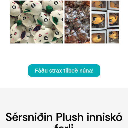
Fáðu strax tilboð núna!
Sérsniðin Plush inniskó