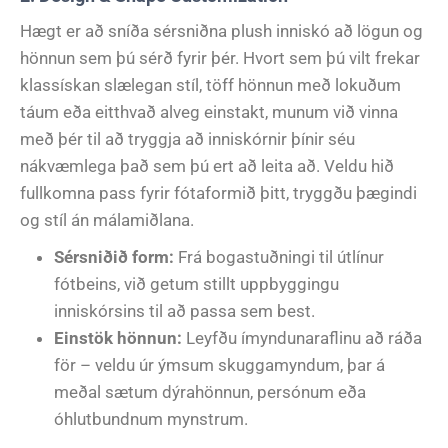
Hægt er að sníða sérsniðna plush inniskó að lögun og
hönnun sem þú sérð fyrir þér. Hvort sem þú vilt frekar
klassískan slælegan stíl, töff hönnun með lokuðum
táum eða eitthvað alveg einstakt, munum við vinna
með þér til að tryggja að inniskórnir þínir séu
nákvæmlega það sem þú ert að leita að. Veldu hið
fullkomna pass fyrir fótaformið þitt, tryggðu þægindi
og stíl án málamiðlana.
Sérsniðið form:
Frá bogastuðningi til útlínur
fótbeins, við getum stillt uppbyggingu
inniskórsins til að passa sem best.
Einstök hönnun:
Leyfðu ímyndunaraflinu að ráða
för – veldu úr ýmsum skuggamyndum, þar á
meðal sætum dýrahönnun, persónum eða
óhlutbundnum mynstrum.