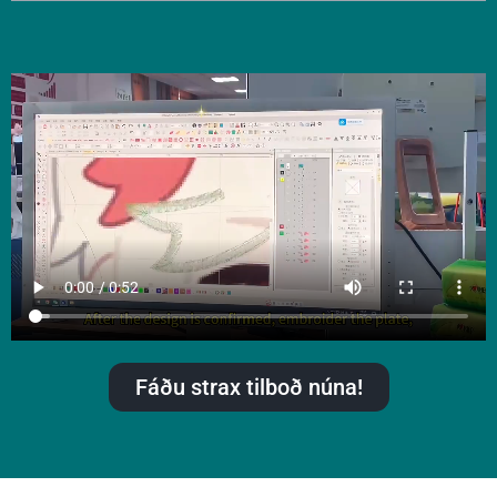
Fáðu strax tilboð núna!