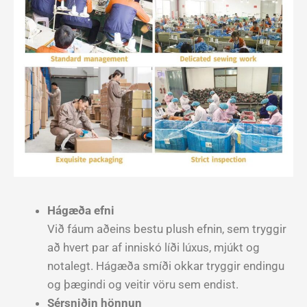
Hágæða efni
Við fáum aðeins bestu plush efnin, sem tryggir
að hvert par af inniskó líði lúxus, mjúkt og
notalegt. Hágæða smíði okkar tryggir endingu
og þægindi og veitir vöru sem endist.
Sérsniðin hönnun