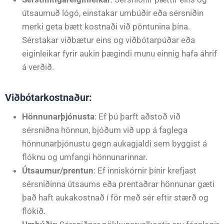
útsaumuð lógó, einstakar umbúðir eða sérsniðin
merki geta bætt kostnaði við pöntunina þína.
Sérstakar viðbætur eins og viðbótarpúðar eða
eiginleikar fyrir aukin þægindi munu einnig hafa áhrif
á verðið.
Viðbótarkostnaður:
Hönnunarþjónusta
: Ef þú þarft aðstoð við
sérsniðna hönnun, bjóðum við upp á faglega
hönnunarþjónustu gegn aukagjaldi sem byggist á
flóknu og umfangi hönnunarinnar.
Útsaumur/prentun
: Ef inniskórnir þínir krefjast
sérsniðinna útsaums eða prentaðrar hönnunar gæti
það haft aukakostnað í för með sér eftir stærð og
flókið.