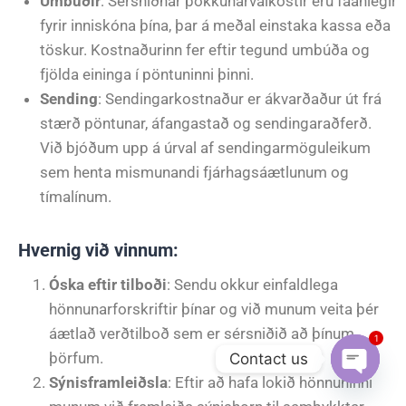
Umbúðir
: Sérsniðnar pökkunarvalkostir eru fáanlegir
fyrir inniskóna þína, þar á meðal einstaka kassa eða
töskur. Kostnaðurinn fer eftir tegund umbúða og
fjölda eininga í pöntuninni þinni.
Sending
: Sendingarkostnaður er ákvarðaður út frá
stærð pöntunar, áfangastað og sendingaraðferð.
Við bjóðum upp á úrval af sendingarmöguleikum
sem henta mismunandi fjárhagsáætlunum og
tímalínum.
Hvernig við vinnum:
Óska eftir tilboði
: Sendu okkur einfaldlega
hönnunarforskriftir þínar og við munum veita þér
áætlað verðtilboð sem er sérsniðið að þínum
1
þörfum.
Contact us
Sýnisframleiðsla
: Eftir að hafa lokið hönnuninni
Open