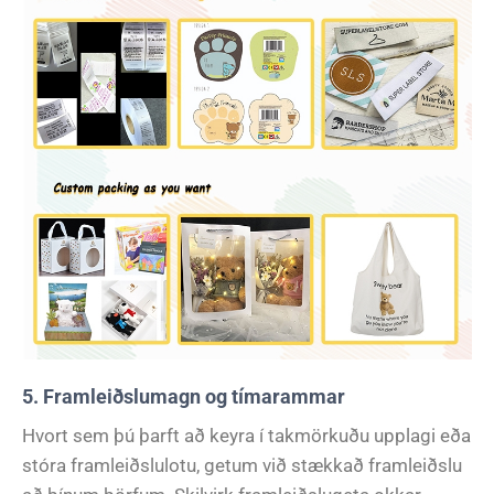
5. Framleiðslumagn og tímarammar
Hvort sem þú þarft að keyra í takmörkuðu upplagi eða
stóra framleiðslulotu, getum við stækkað framleiðslu