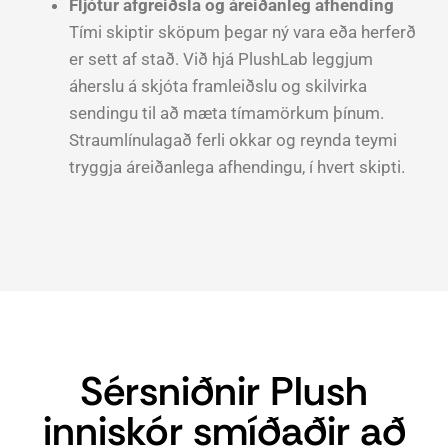
Fljótur afgreiðsla og áreiðanleg afhending
Tími skiptir sköpum þegar ný vara eða herferð
er sett af stað. Við hjá PlushLab leggjum
áherslu á skjóta framleiðslu og skilvirka
sendingu til að mæta tímamörkum þínum.
Straumlínulagað ferli okkar og reynda teymi
tryggja áreiðanlega afhendingu, í hvert skipti.
Sérsniðnir Plush
inniskór smíðaðir að