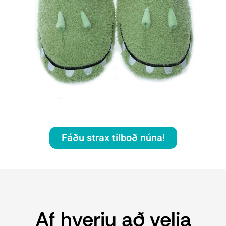
Fáðu strax tilboð núna!
Af hverju að velja