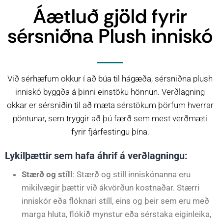
Áætluð gjöld fyrir
sérsniðna Plush inniskó
Við sérhæfum okkur í að búa til hágæða, sérsniðna plush
inniskó byggða á þinni einstöku hönnun. Verðlagning
okkar er sérsniðin til að mæta sérstökum þörfum hverrar
pöntunar, sem tryggir að þú færð sem mest verðmæti
fyrir fjárfestingu þína.
Lykilþættir sem hafa áhrif á verðlagningu:
Stærð og stíll
: Stærð og stíll inniskónanna eru
mikilvægir þættir við ákvörðun kostnaðar. Stærri
inniskór eða flóknari stíll, eins og þeir sem eru með
marga hluta, flókið mynstur eða sérstaka eiginleika,