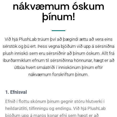
nákvæmum óskum
þínum!
Við hjá PlushLab trúum því að þægindi ættu að vera eins
sérstök og þú ert. Þess vegna bjóðum við upp á sérsniðna
plush inniskó sem eru sérsniðnir að þínum óskum. Allt frá
íburðarmiklum efnum til sérsniðinna hönnunar, hægt er að
útbúa hvert smáatriði í inniskónum þínum eftir
nákvæmum forskriftum þínum.
1. Efnisval
Efnið í flottu skónum þínum gegnir stóru hlutverki í
heildarútliti, tilfinningu og endingu. Við hjá PlushLab
bjóðum upp á margs konar efni sem hægt er að