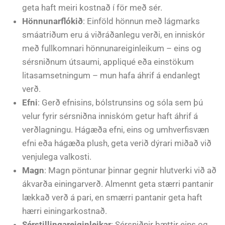
geta haft meiri kostnað í för með sér.
Hönnunarflókið
: Einföld hönnun með lágmarks
smáatriðum eru á viðráðanlegu verði, en inniskór
með fullkomnari hönnunareiginleikum – eins og
sérsniðnum útsaumi, appliqué eða einstökum
litasamsetningum – mun hafa áhrif á endanlegt
verð.
Efni
: Gerð efnisins, bólstrunsins og sóla sem þú
velur fyrir sérsniðna inniskóm getur haft áhrif á
verðlagningu. Hágæða efni, eins og umhverfisvæn
efni eða hágæða plush, geta verið dýrari miðað við
venjulega valkosti.
Magn
: Magn pöntunar þinnar gegnir hlutverki við að
ákvarða einingarverð. Almennt geta stærri pantanir
lækkað verð á pari, en smærri pantanir geta haft
hærri einingarkostnað.
Sérstillingareiginleikar
: Sérsniðnir þættir eins og