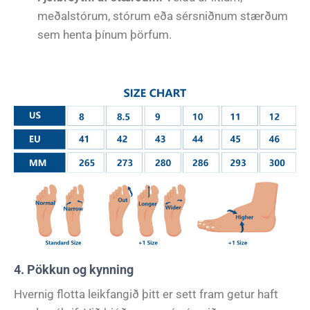
meðalstórum, stórum eða sérsniðnum stærðum
sem henta þínum þörfum.
4. Pökkun og kynning
Hvernig flotta leikfangið þitt er sett fram getur haft