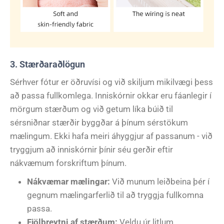
3. Stærðaraðlögun
Sérhver fótur er öðruvísi og við skiljum mikilvægi þess
að passa fullkomlega. Inniskórnir okkar eru fáanlegir í
mörgum stærðum og við getum líka búið til
sérsniðnar stærðir byggðar á þínum sérstökum
mælingum. Ekki hafa meiri áhyggjur af passanum - við
tryggjum að inniskórnir þínir séu gerðir eftir
nákvæmum forskriftum þínum.
Nákvæmar mælingar:
Við munum leiðbeina þér í
gegnum mælingarferlið til að tryggja fullkomna
passa.
Fjölbreytni af stærðum:
Veldu úr litlum,