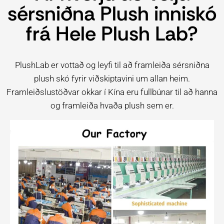
sérsniðna Plush inniskó
frá Hele Plush Lab?
PlushLab er vottað og leyfi til að framleiða sérsniðna
plush skó fyrir viðskiptavini um allan heim.
Framleiðslustöðvar okkar í Kína eru fullbúnar til að hanna
og framleiða hvaða plush sem er.