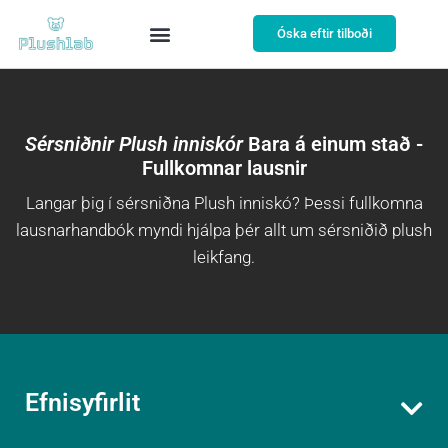
Óska eftir tilboði
Sérsniðnir Plush inniskór
Bara á einum stað -
Fullkomnar lausnir
Langar þig í sérsniðna Plush inniskó? Þessi fullkomna
lausnarhandbók myndi hjálpa þér allt um sérsniðið plush
leikfang.
Efnisyfirlit