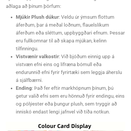
aðlaga að þínum þörfum:
Mjúkir Plush dúkur
: Veldu úr ýmsum flottum
áferðum, þar á meðal loðnum, flauelslíkum
áferðum eða sléttum, uppbyggðari efnum. Þessar
eru fullkomnar til að skapa mjúkan, kelinn
tilfinningu.
Vistvænir valkostir
: Við bjóðum einnig upp á
vistvæn efni eins og lífræna bómull eða
endurunnið efni fyrir fyrirtæki sem leggja áherslu
á sjálfbærni.
Ending
: Það fer eftir markhópnum þínum, þú
getur valið efni sem eru hönnuð fyrir endingu, eins
og pólýester eða þungur plush, sem tryggir að
inniskó endast lengi jafnvel við tíða notkun.