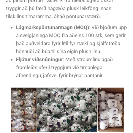
að þínum þörfum. Skilvirk framleiðslugeta okkar
tryggir að þú færð hágæða plusk leikföng innan
tilskilins tímaramma, óháð pöntunarstærð.
Lágmarkspöntunarmagn (MOQ)
: Við bjóðum upp
á sveigjanlega MOQ frá aðeins 100 stk, sem gerir
það auðveldara fyrir lítil fyrirtæki og sjálfstæða
hönnuði að búa til sína eigin plush línu.
Fljótur viðsnúningur
: Með straumlínulagað
framleiðsluferli tryggjum við tímanlega
afhendingu, jafnvel fyrir brýnar pantanir.