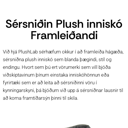
Sérsniðin Plush inniskó
Framleiðandi
Við hjá PlushLab sérhæfum okkur í að framleiða hágæða,
sérsniðna plush inniskó sem blanda þægindi, stíl og
endingu. Hvort sem þú ert vörumerki sem vill bjóða
viðskiptavinum þínum einstaka inniskóhönnun eða
fyrirtæki sem er að leita að sérsniðinni vöru í
kynningarskyni, þá bjóðum við upp á sérsniðnar lausnir til
að koma framtíðarsýn þinni til skila.