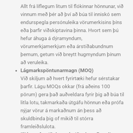
Allt frá líflegum litum til flókinnar hönnunar, við
vinnum með þér að því að búa til inniskó sem
endurspegla persónuleika vörumerkisins þíns
eða þarfir viðskiptavina þinna. Hvort sem þú
hefur áhuga á dýramyndum,
vörumerkjamerkjum eða árstíðabundnum
þemum, getum við breytt hugmyndum þínum
að veruleika.
Lágmarkspöntunarmagn (MOQ)
Við skiljum að hvert fyrirtæki hefur sérstakar
þarfir. Lágu MOQs okkar (frá aðeins 100
pörum) gera það auðveldara fyrir þig að búa til
litla lotu, takmarkaða útgáfu hönnun eða prófa
nýjar vörur á markaðnum án þess að
skuldbinda þig of mikið til stórra
framleiðslulota.