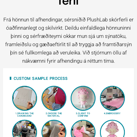
ferli
Frá hönnun til afhendingar, sérsniðið PlushLab skórferli er
óaðfinnanlegt og skilvirkt. Deildu einfaldlega hönnuninni
þinni og sérfræðiteymi okkar mun sjá um sýnatöku,
framleiðslu og gæðaeftirlit til að tryggja að framtíðarsýn
þín sé fullkomlega að veruleika. Við stjórnum öllu af
nákvæmni fyrir afhendingu á réttum tíma.