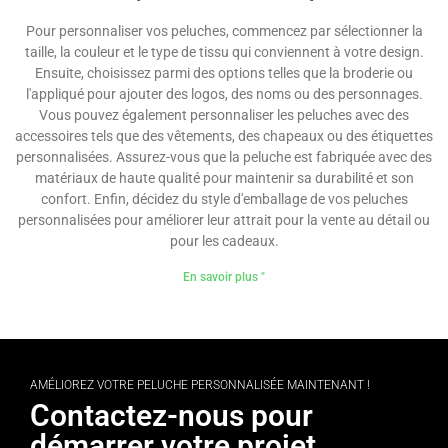
Pour personnaliser vos peluches, commencez par sélectionner la
taille, la couleur et le type de tissu qui conviennent à votre design.
Ensuite, choisissez parmi des options telles que la broderie ou
l'appliqué pour ajouter des logos, des noms ou des personnages.
Vous pouvez également personnaliser les peluches avec des
accessoires tels que des vêtements, des chapeaux ou des étiquettes
personnalisées. Assurez-vous que la peluche est fabriquée avec des
matériaux de haute qualité pour maintenir sa durabilité et son
confort. Enfin, décidez du style d'emballage de vos peluches
personnalisées pour améliorer leur attrait pour la vente au détail ou
pour les cadeaux.
En savoir plus "
AMÉLIOREZ VOTRE PELUCHE PERSONNALISÉE MAINTENANT !
Contactez-nous pour
démarrer votre projet