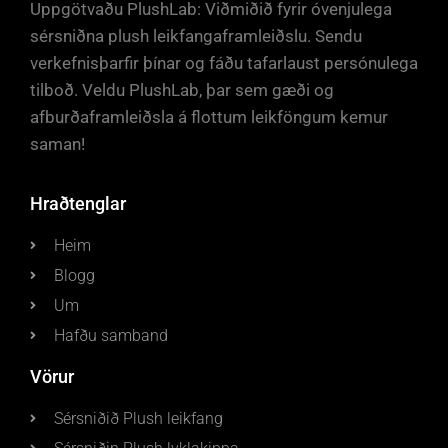
Uppgötvaðu PlushLab: Viðmiðið fyrir óvenjulega
sérsniðna plush leikfangaframleiðslu. Sendu
verkefnisþarfir þínar og fáðu tafarlaust persónulega
tilboð. Veldu PlushLab, þar sem gæði og
afburðaframleiðsla á flottum leikföngum kemur
saman!
Hraðtenglar
Heim
Blogg
Um
Hafðu samband
Vörur
Sérsniðið Plush leikfang