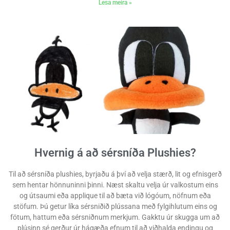
Lesa meira »
Hvernig á að sérsníða Plushies?
Til að sérsníða plushies, byrjaðu á því að velja stærð, lit og efnisgerð
sem hentar hönnuninni þinni. Næst skaltu velja úr valkostum eins
og útsaumi eða applique til að bæta við lógóum, nöfnum eða
stöfum. Þú getur líka sérsniðið plússana með fylgihlutum eins og
fötum, hattum eða sérsniðnum merkjum. Gakktu úr skugga um að
plúsinn sé gerður úr hágæða efnum til að viðhalda endingu og