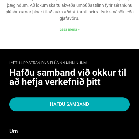
þægindum. Að lokum skaltu ákveða umbúðastílinn fyrir sérsniðnu
plúsbuxurnar þínar til að auka aðdráttarafl þeirra fyrir smásölu eða
gjafavöru.
Lesa meira »
LYFTU UPP SÉRSNIÐNA PLÚSINN ÞINN NÚNA!
Hafðu samband við okkur til
að hefja verkefnið þitt
HAFÐU SAMBAND
Um