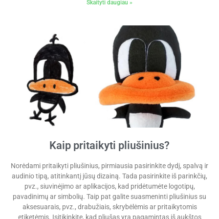
Skaityti daugiau »
Kaip pritaikyti pliušinius?
Norėdami pritaikyti pliušinius, pirmiausia pasirinkite dydį, spalvą ir
audinio tipą, atitinkantį jūsų dizainą. Tada pasirinkite iš parinkčių,
pvz., siuvinėjimo ar aplikacijos, kad pridėtumėte logotipų,
pavadinimų ar simbolių. Taip pat galite suasmeninti pliušinius su
aksesuarais, pvz., drabužiais, skrybėlėmis ar pritaikytomis
etiketėmis. Įsitikinkite, kad pliušas yra pagamintas iš aukštos