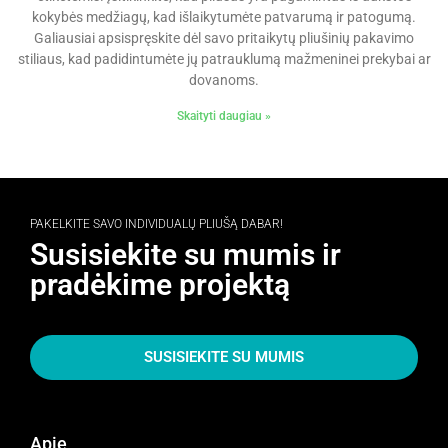
kokybės medžiagų, kad išlaikytumėte patvarumą ir patogumą.
Galiausiai apsispręskite dėl savo pritaikytų pliušinių pakavimo
stiliaus, kad padidintumėte jų patrauklumą mažmeninei prekybai ar
dovanoms.
Skaityti daugiau »
PAKELKITE SAVO INDIVIDUALŲ PLIUŠĄ DABAR!
Susisiekite su mumis ir
pradėkime projektą
SUSISIEKITE SU MUMIS
Apie